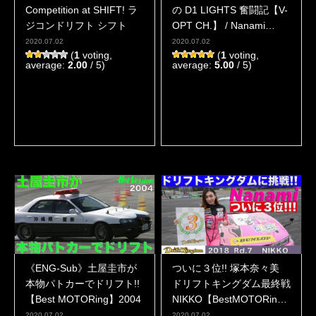
Competition at SHIFT! ラ
の D1 LIGHTS 奮闘記【V-
ジコンドリフト シフト
OPT CH.】 / Nanami
Tsukamoto’s D1 LIGHTS
2020.07.02
2020.07.02
(
1
voting,
(
1
voting,
struggle report
average:
2.00
/ 5)
average:
5.00
/ 5)
《ENG-Sub》土屋圭市が
ついに３位!! 塚本奈々美
本物パトカーでドリフト!!
ドリフトキングダム最終戦
【Best MOTORing】2004
NIKKO【BestMOTORing】
2018
2020.07.02
2020.07.02