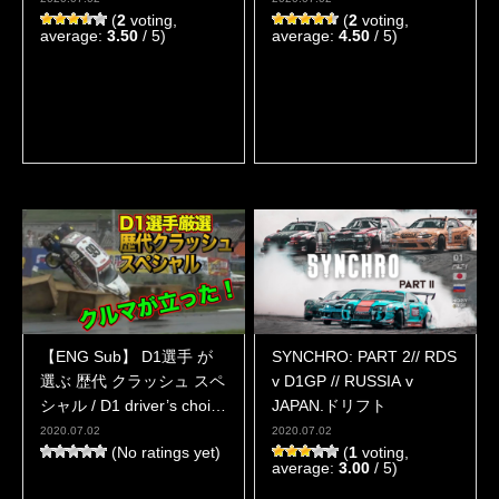
(
2
voting,
(
2
voting,
average:
3.50
/ 5)
average:
4.50
/ 5)
【ENG Sub】 D1選手 が
SYNCHRO: PART 2// RDS
選ぶ 歴代 クラッシュ スペ
v D1GP // RUSSIA v
シャル / D1 driver’s choice
JAPAN.ドリフト
of crash specials
2020.07.02
2020.07.02
(No ratings yet)
(
1
voting,
average:
3.00
/ 5)