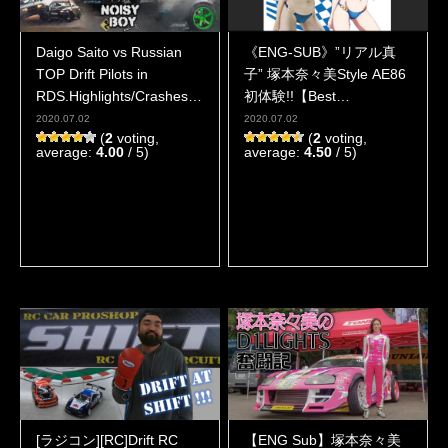
Daigo Saito vs Russian
《ENG-SUB》”リアル真
TOP Drift Pilots in
子” 塚本奈々美Style AE86
RDS.Highlights/Crashes
初体験!!【Best
ドリフト
MOTORing】
2020.07.02
2020.07.02
(
2
voting,
(
2
voting,
average:
4.00
/ 5)
average:
4.50
/ 5)
[ラジコン][RC]Drift RC
【ENG Sub】塚本奈々美