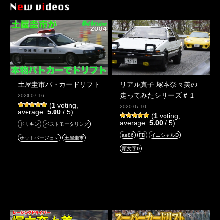
土屋圭市パトカードリフト
リアル真子 塚本奈々美の
走ってみたシリーズ＃１
2020.07.16
(
1
voting,
2020.07.10
average:
5.00
/ 5)
(
1
voting,
average:
5.00
/ 5)
ドリキン
ベストモータリング
ae86
FD
イニシャルD
ホットバージョン
土屋圭市
頭文字D