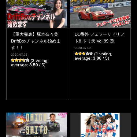
【重大発表】塚本奈々美
D1番外 フェラーリドリフ
DriftBoxチャンネル始めま
ト!! ドリ天 Vol 89 ⑤
す！！
2020.07.02
(
1
voting,
2020.07.03
average:
3.00
/ 5)
(
2
voting,
average:
3.50
/ 5)